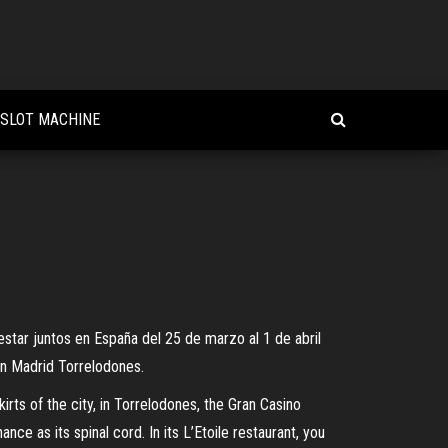
 SLOT MACHINE
tar juntos en España del 25 de marzo al 1 de abril
an Madrid Torrelodones.
rts of the city, in Torrelodones, the Gran Casino
ce as its spinal cord. In its L’Etoile restaurant, you