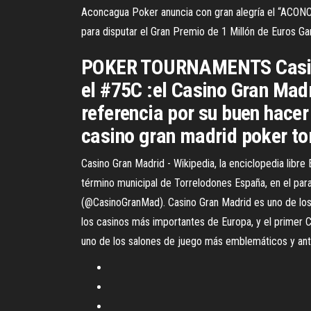
Aconcagua Poker anuncia con gran alegría el “ACONC
para disputar el Gran Premio de 1 Millón de Euros Ga
POKER TOURNAMENTS Casino G
el #75C :el Casino Gran Mad
referencia por su buen hacer
casino gran madrid poker to
Casino Gran Madrid - Wikipedia, la enciclopedia libre 
término municipal de Torrelodones España, en el pa
(@CasinoGranMad). Casino Gran Madrid es uno de los 
los casinos más importantes de Europa, y el primer C
uno de los salones de juego más emblemáticos y ant