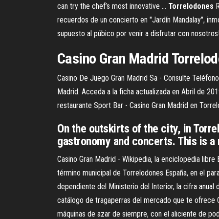
can try the chef’s most innovative ...
Torrelodones
R
recuerdos de un concierto en "Jardín Mandalay", inm
supuesto al púbico por venir a disfrutar con nosotro
Casino Gran Madrid Torrel
Casino De Juego Gran Madrid Sa - Consulte Teléfo
Madrid. Acceda a la ficha actualizada en Abril de 201
restaurante Sport Bar - Casino Gran Madrid en Torrelo
On the outskirts of the city, in Tor
gastronomy and concerts. This is a m
Casino Gran Madrid - Wikipedia, la enciclopedia libre 
término municipal de Torrelodones España, en el par
dependiente del Ministerio del Interior, la cifra anu
catálogo de tragaperras del mercado que te ofrece Ca
máquinas de azar de siempre, con el aliciente de p